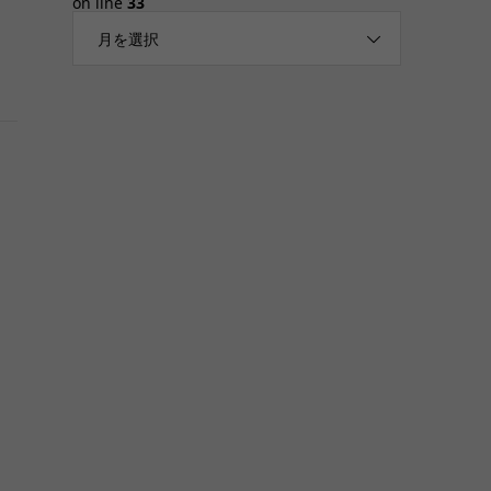
on line
33
月を選択