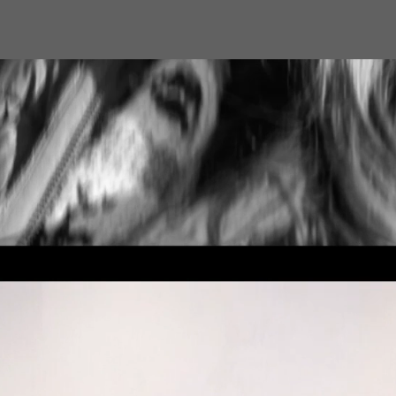
RSS
feedly
Pin it