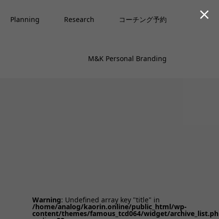

Planning
Research
コーチング予約
M&K Personal Branding
Warning
: Undefined array key "title" in
/home/analog/kaorin.online/public_html/wp-
content/themes/famous_tcd064/widget/archive_list.p