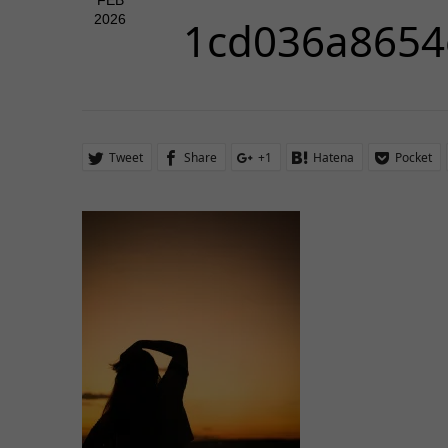
FEB
2026
1cd036a8654
Tweet
Share
+1
Hatena
Pocket