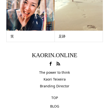
笑
足跡
KAORIN.ONLINE
The power to think
Kaori Teixeira
Branding Director
TOP
BLOG