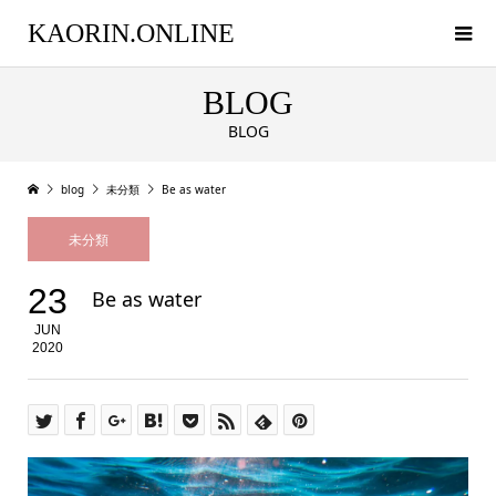
KAORIN.ONLINE
BLOG
BLOG
blog
未分類
Be as water
未分類
23
Be as water
JUN
2020