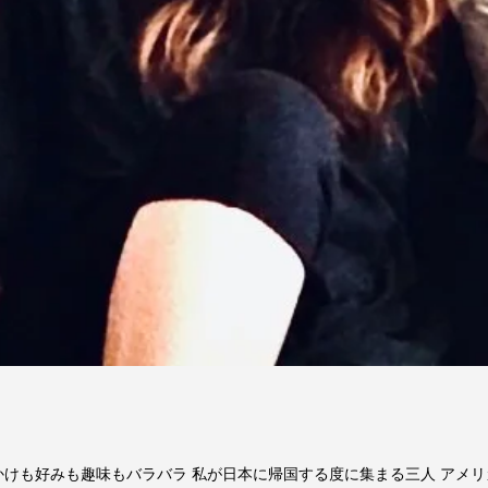
かけも好みも趣味もバラバラ 私が日本に帰国する度に集まる三人 アメ