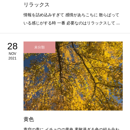
リラックス
情報を詰め込みすぎて 感情があちこちに 散らばって
いる感じがする時 一番 必要なのはリラックスして ...
28
未分類
NOV
2021
黄色
青空の青に イチョウの黄色 素敵過ぎる色の組み合わ