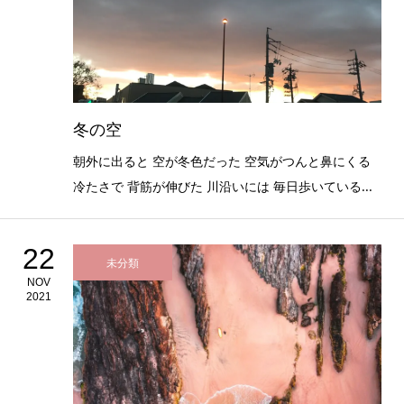
冬の空
朝外に出ると 空が冬色だった 空気がつんと鼻にくる
冷たさで 背筋が伸びた 川沿いには 毎日歩いている...
22
未分類
NOV
2021