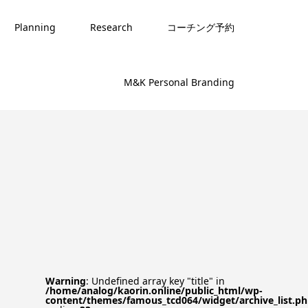
Planning
Research
コーチング予約
M&K Personal Branding
Warning
: Undefined array key "title" in
/home/analog/kaorin.online/public_html/wp-
content/themes/famous_tcd064/widget/archive_list.p