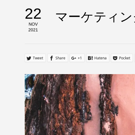
22
マーケティン
NOV
2021
Tweet
Share
+1
Hatena
Pocket