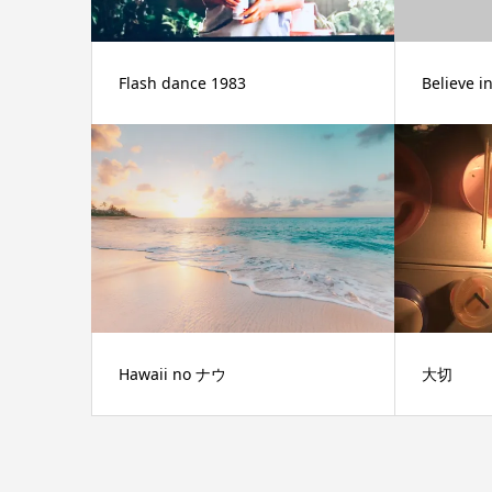
Flash dance 1983
Believe in
Hawaii no ナウ
大切