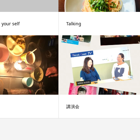
 your self
Talking
講演会