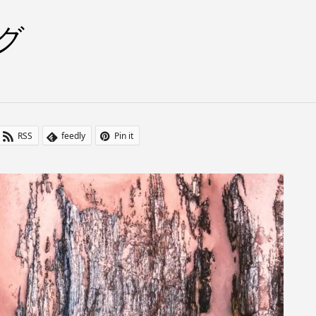
グ
RSS
feedly
Pin it