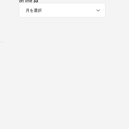
on line
33
月を選択