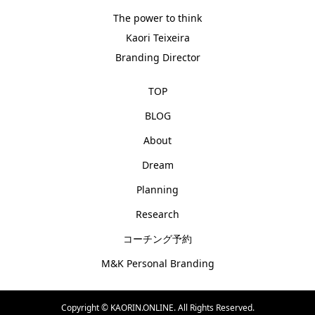
The power to think
Kaori Teixeira
Branding Director
TOP
BLOG
About
Dream
Planning
Research
コーチング予約
M&K Personal Branding
Copyright ©
KAORIN.ONLINE. All Rights Reserved.