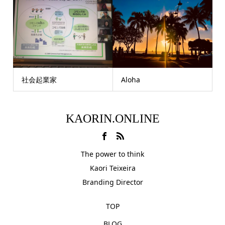
社会起業家
Aloha
KAORIN.ONLINE
The power to think
Kaori Teixeira
Branding Director
TOP
BLOG