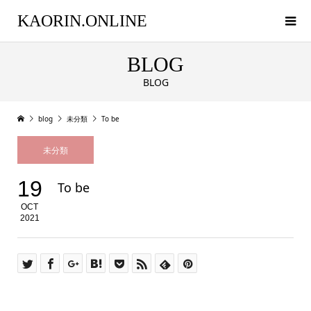
KAORIN.ONLINE
BLOG
BLOG
blog
未分類
To be
未分類
19
To be
OCT
2021