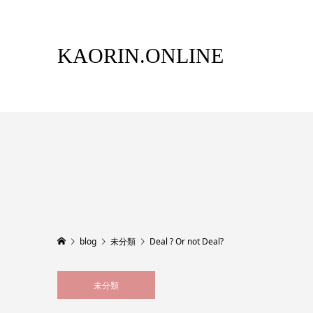
KAORIN.ONLINE
blog
未分類
Deal ? Or not Deal?
未分類