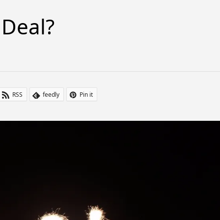
 Deal?
RSS
feedly
Pin it