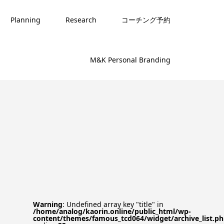
Planning
Research
コーチング予約
M&K Personal Branding
Warning
: Undefined array key "title" in
/home/analog/kaorin.online/public_html/wp-
content/themes/famous_tcd064/widget/archive_list.p