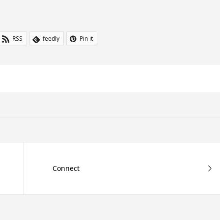
RSS
feedly
Pin it
Connect