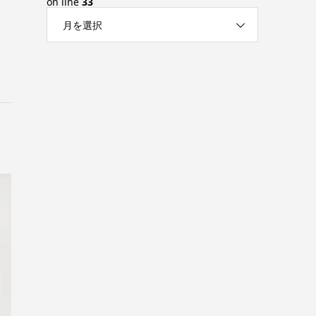
on line
33
月を選択