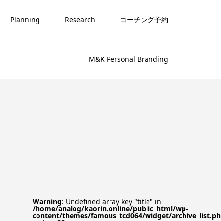
Planning
Research
コーチング予約
M&K Personal Branding
Warning
: Undefined array key "title" in
/home/analog/kaorin.online/public_html/wp-
content/themes/famous_tcd064/widget/archive_list.p