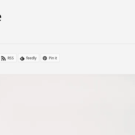
e
RSS
feedly
Pin it