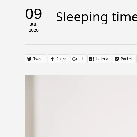
09
Sleeping tim
JUL
2020
Tweet
Share
+1
Hatena
Pocket