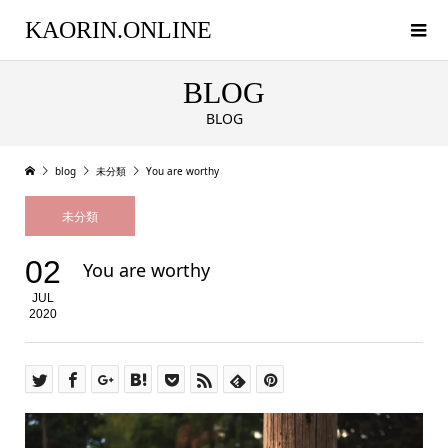
KAORIN.ONLINE
BLOG
BLOG
blog
未分類
You are worthy
未分類
02
You are worthy
JUL
2020