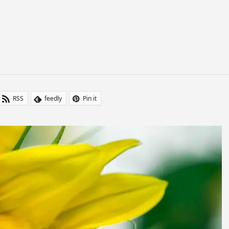
RSS
feedly
Pin it