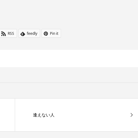
RSS
feedly
Pin it
逢えない人