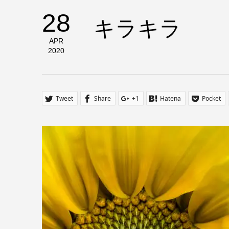
28
キラキラ
APR
2020
Tweet
Share
+1
Hatena
Pocket