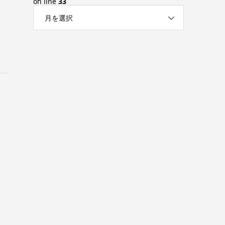
on line
33
月を選択