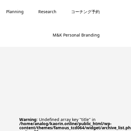
Planning
Research
コーチング予約
M&K Personal Branding
Warning
: Undefined array key "title" in
/home/analog/kaorin.online/public_html/wp-
content/themes/famous_tcd064/widget/archive_list.p