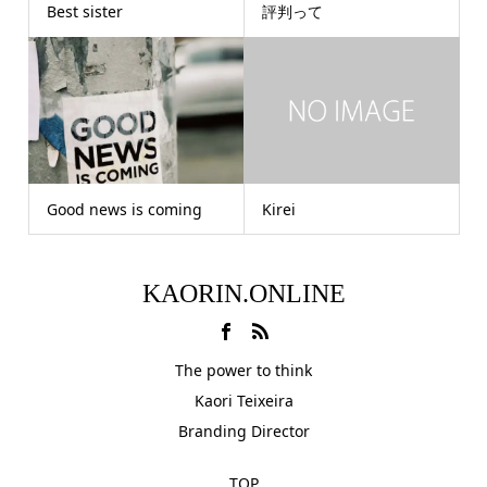
Best sister
評判って
Good news is coming
Kirei
KAORIN.ONLINE
The power to think
Kaori Teixeira
Branding Director
TOP