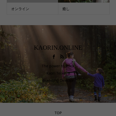
オンライン
癒し
KAORIN.ONLINE
The power to think
Kaori Teixeira
Branding Director
TOP