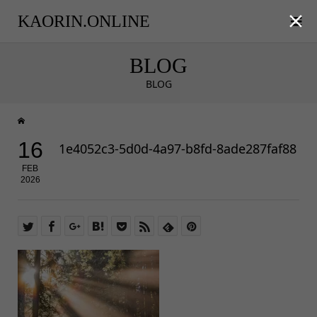

KAORIN.ONLINE
BLOG
BLOG
16
1e4052c3-5d0d-4a97-b8fd-8ade287faf88
FEB
2026