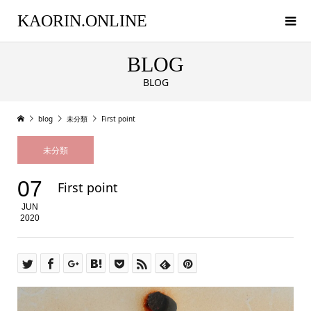
KAORIN.ONLINE
BLOG
BLOG
blog
未分類
First point
未分類
07
First point
JUN
2020