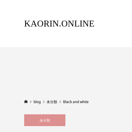
KAORIN.ONLINE
blog
未分類
Black and white
未分類