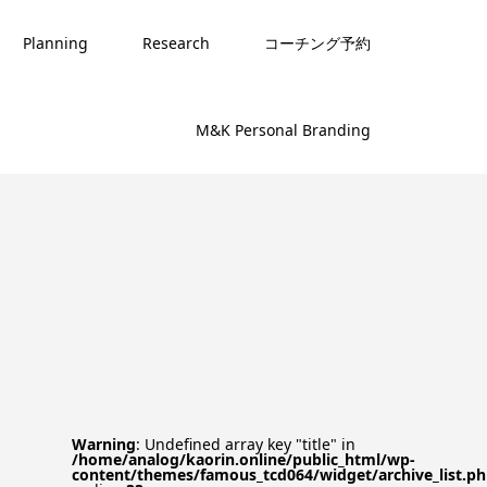
Planning
Research
コーチング予約
M&K Personal Branding
Warning
: Undefined array key "title" in
/home/analog/kaorin.online/public_html/wp-
content/themes/famous_tcd064/widget/archive_list.p