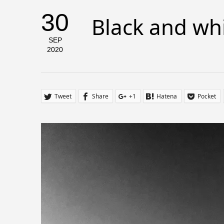
30
Black and wh
SEP
2020
Tweet
Share
+1
Hatena
Pocket