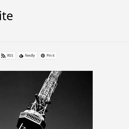
ite
RSS
feedly
Pin it