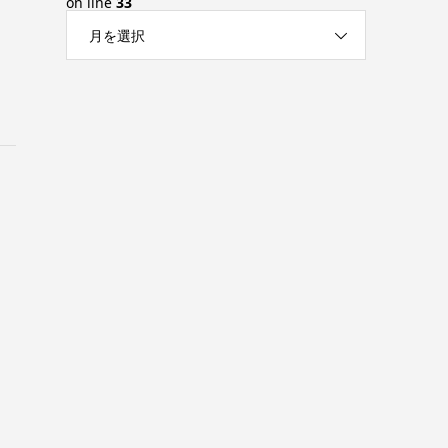
on line
33
月を選択