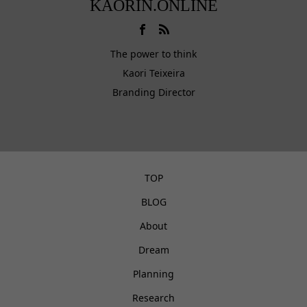
KAORIN.ONLINE
The power to think
Kaori Teixeira
Branding Director
TOP
BLOG
About
Dream
Planning
Research