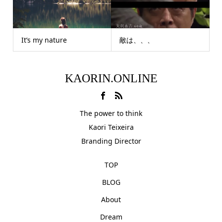
It’s my nature
敵は、、、
KAORIN.ONLINE
The power to think
Kaori Teixeira
Branding Director
TOP
BLOG
About
Dream