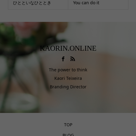
ひとといなひととき
You can do it
KAORIN.ONLINE
The power to think
Kaori Teixeira
Branding Director
TOP
BLOG