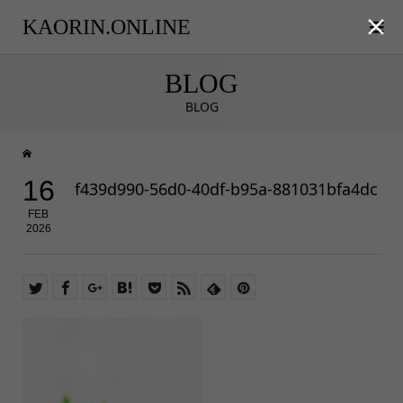

KAORIN.ONLINE
BLOG
BLOG
16
f439d990-56d0-40df-b95a-881031bfa4dc
FEB
2026