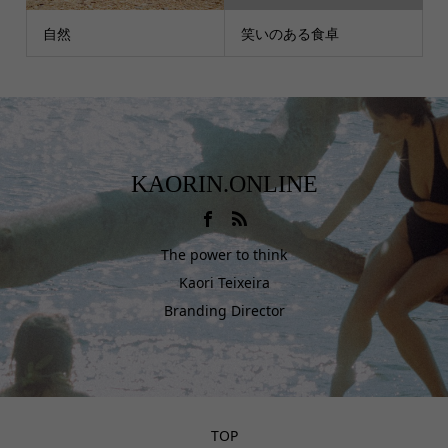
自然
笑いのある食卓
KAORIN.ONLINE
The power to think
Kaori Teixeira
Branding Director
TOP