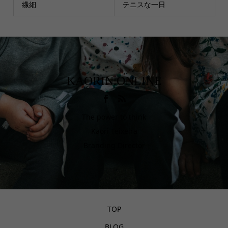
繊細
テニスな一日
KAORIN.ONLINE
The power to think
Kaori Teixeira
Branding Director
TOP
BLOG