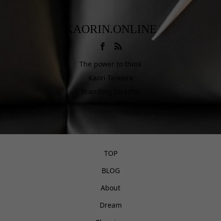
KAORIN.ONLINE
The power to think
Kaori Teixeira
Branding Director
TOP
BLOG
About
Dream