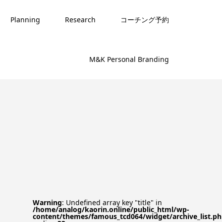
Planning
Research
コーチング予約
M&K Personal Branding
Warning
: Undefined array key "title" in
/home/analog/kaorin.online/public_html/wp-
content/themes/famous_tcd064/widget/archive_list.p