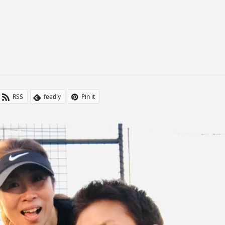
RSS
feedly
Pin it