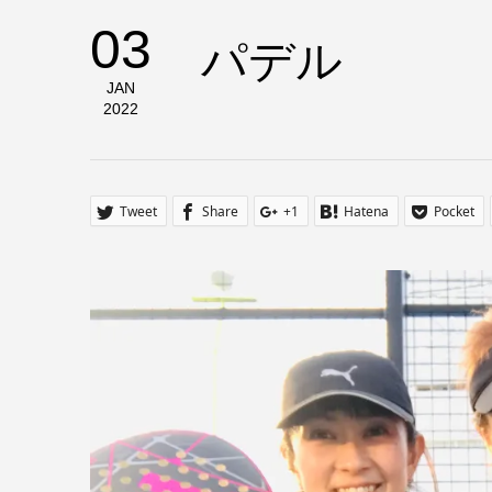
03
パデル
JAN
2022
Tweet
Share
+1
Hatena
Pocket