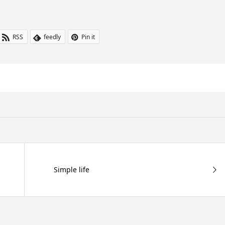
RSS
feedly
Pin it
Simple life