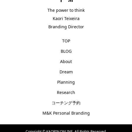
The power to think
Kaori Teixeira
Branding Director
TOP
BLOG
About
Dream
Planning
Research
コーチング予約
M&K Personal Branding
Copyright ©
KAORIN.ONLINE. All Rights Reserved.