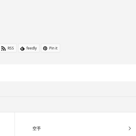
RSS
feedly
Pin it
空手