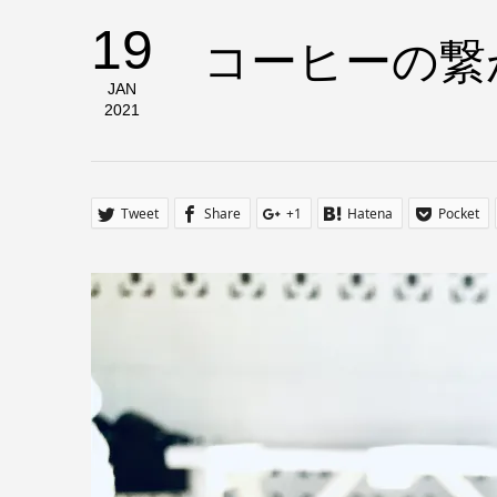
19
コーヒーの繋
JAN
2021
Tweet
Share
+1
Hatena
Pocket