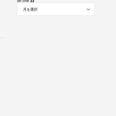
on line
33
月を選択