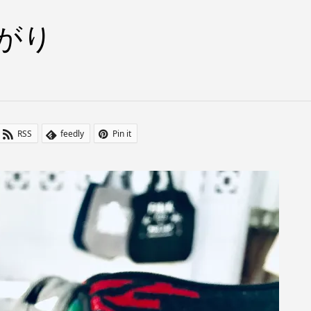
がり
RSS
feedly
Pin it