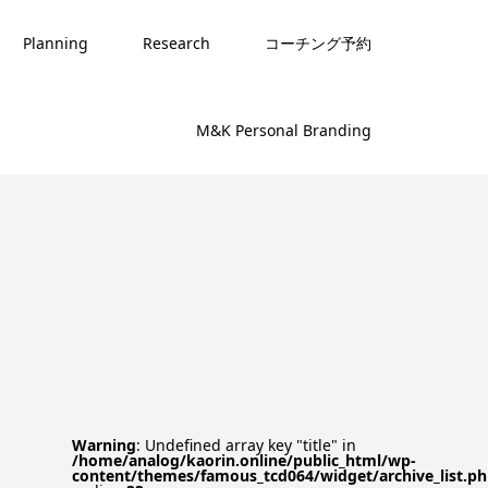
Planning
Research
コーチング予約
M&K Personal Branding
Warning
: Undefined array key "title" in
/home/analog/kaorin.online/public_html/wp-
content/themes/famous_tcd064/widget/archive_list.p