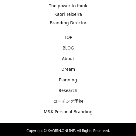
The power to think
Kaori Teixeira
Branding Director
TOP
BLOG
About
Dream
Planning
Research
コーチング予約
M&K Personal Branding
Copyright ©
KAORIN.ONLINE. All Rights Reserved.