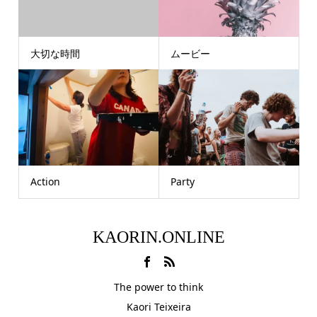
大切な時間
ムービー
Action
Party
KAORIN.ONLINE
The power to think
Kaori Teixeira