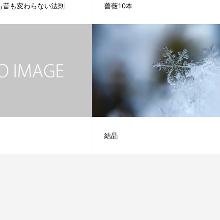
も昔も変わらない法則
薔薇10本
結晶