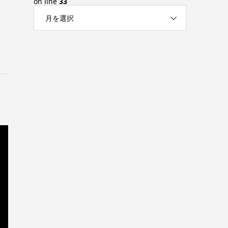
on line
33
月を選択