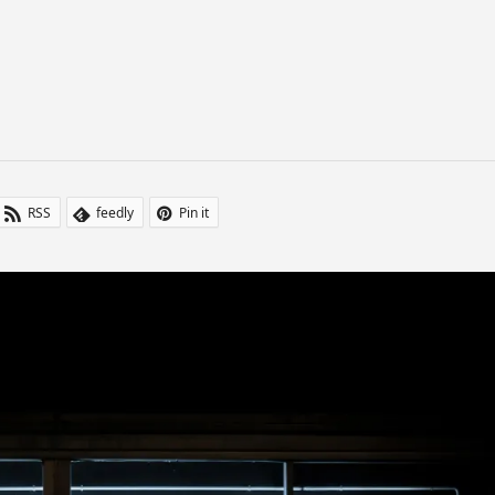
RSS
feedly
Pin it