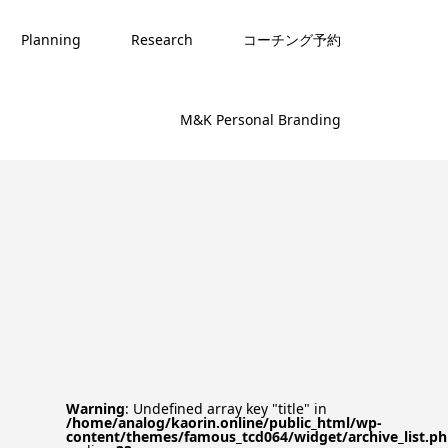
Planning
Research
コーチング予約
M&K Personal Branding
Warning
: Undefined array key "title" in
/home/analog/kaorin.online/public_html/wp-
content/themes/famous_tcd064/widget/archive_list.p