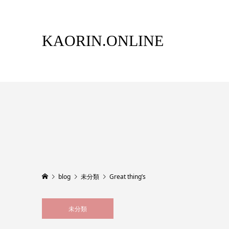
KAORIN.ONLINE
blog
未分類
Great thing’s
未分類