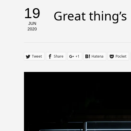
19
Great thing’s
JUN
2020
Tweet
Share
+1
Hatena
Pocket