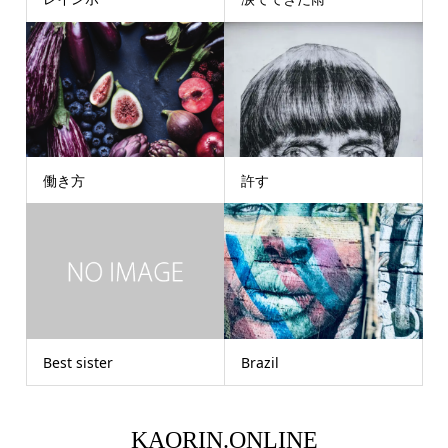
働き方
許す
Best sister
Brazil
KAORIN.ONLINE