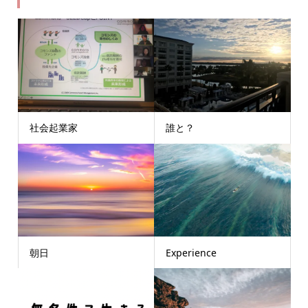
社会起業家
誰と？
朝日
Experience