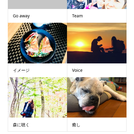
Go away
Team
イメージ
Voice
森に聴く
癒し