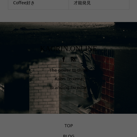
Coffee好き
才能発見
KAORIN.ONLINE
The power to think
Kaori Teixeira
Branding Director
TOP
BLOG