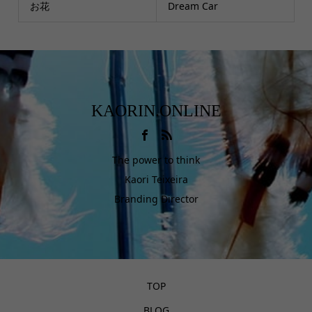
お花
Dream Car
KAORIN.ONLINE
The power to think
Kaori Teixeira
Branding Director
TOP
BLOG