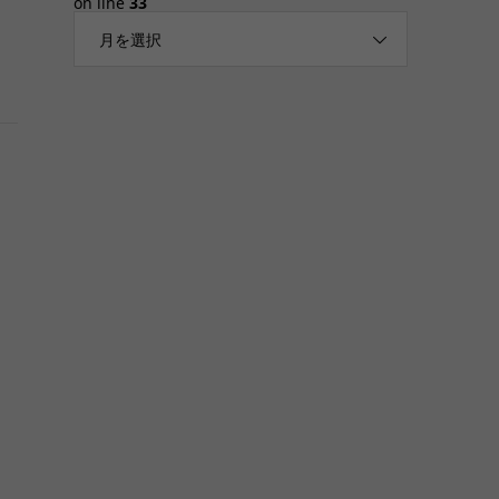
on line
33
月を選択