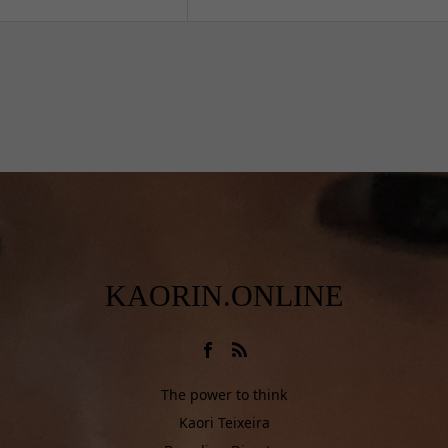
KAORIN.ONLINE
The power to think
Kaori Teixeira