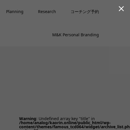

Planning
Research
コーチング予約
M&K Personal Branding
Warning
: Undefined array key "title" in
/home/analog/kaorin.online/public_html/wp-
content/themes/famous_tcd064/widget/archive_list.p