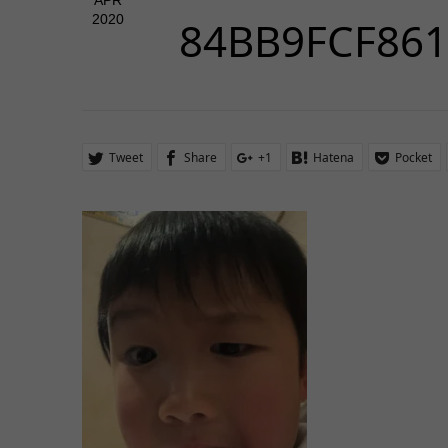
APR
2020
84BB9FCF861
Tweet
Share
+1
Hatena
Pocket