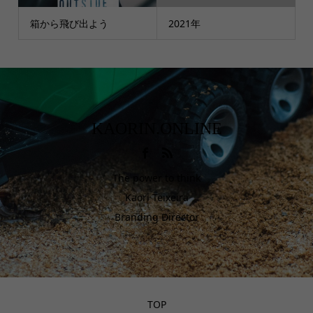
箱から飛び出よう
2021年
KAORIN.ONLINE
The power to think
Kaori Teixeira
Branding Director
TOP