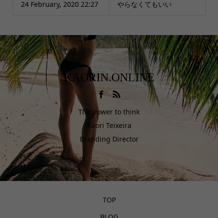
24 February, 2020 22:27
やらなくてもいい
KAORIN.ONLINE
The power to think
Kaori Teixeira
Branding Director
TOP
BLOG