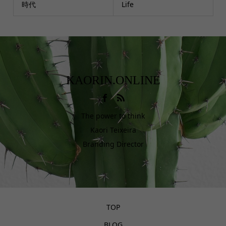
時代
Life
KAORIN.ONLINE
The power to think
Kaori Teixeira
Branding Director
TOP
BLOG