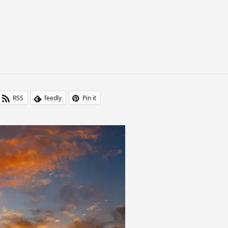
RSS
feedly
Pin it