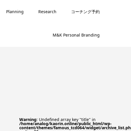
Planning
Research
コーチング予約
M&K Personal Branding
Warning
: Undefined array key "title" in
/home/analog/kaorin.online/public_html/wp-
content/themes/famous_tcd064/widget/archive_list.p