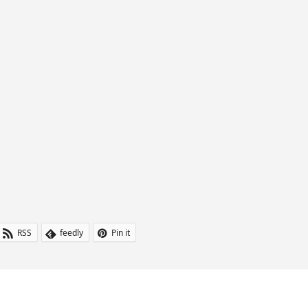
RSS
feedly
Pin it