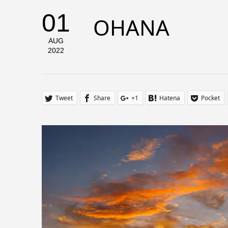
01
OHANA
AUG
2022
Tweet
Share
+1
Hatena
Pocket