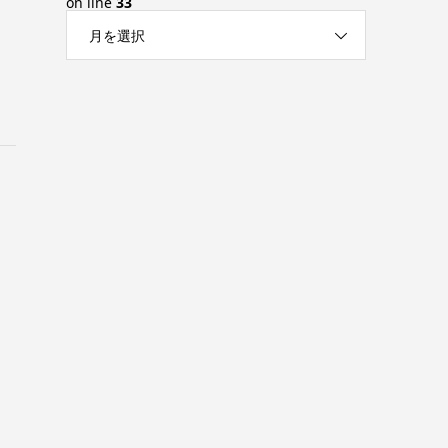
on line
33
月を選択