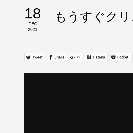
18
もうすぐクリ
DEC
2021
Tweet
Share
+1
Hatena
Pocket