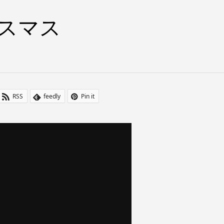
スマス
RSS
feedly
Pin it