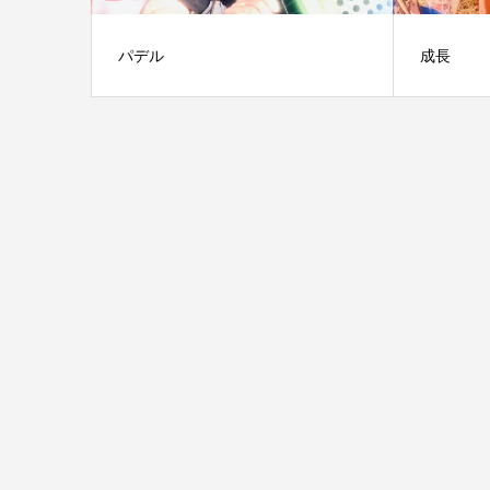
パデル
成長