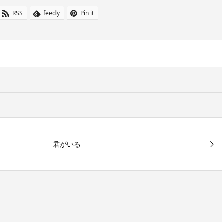
RSS
feedly
Pin it
君がいる