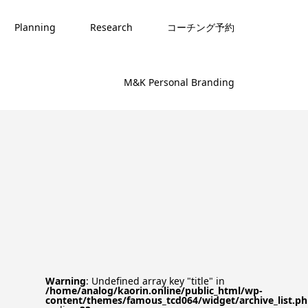
Planning
Research
コーチング予約
M&K Personal Branding
Warning
: Undefined array key "title" in
/home/analog/kaorin.online/public_html/wp-
content/themes/famous_tcd064/widget/archive_list.p