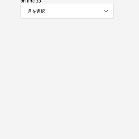
on line
33
月を選択