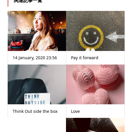
関連記事一覧
14 January, 2020 23:56
Pay it forward
Think Out side the box
Love