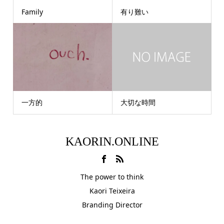
Family
有り難い
一方的
大切な時間
KAORIN.ONLINE
The power to think
Kaori Teixeira
Branding Director