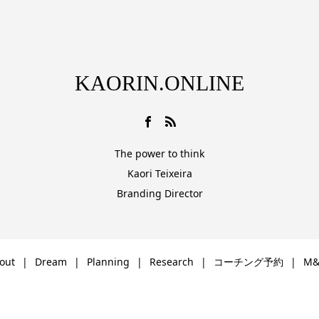
KAORIN.ONLINE
The power to think
Kaori Teixeira
Branding Director
out
Dream
Planning
Research
コーチング予約
M&
Copyright ©
2026
KAORIN.ONLINE. All Rights Reserved.