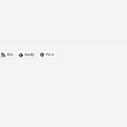
RSS
feedly
Pin it