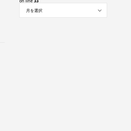
on line
33
月を選択