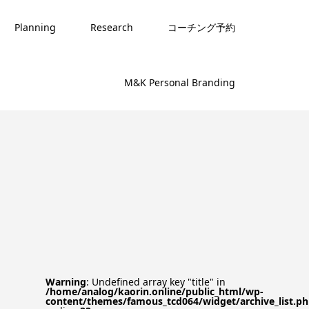
Planning
Research
コーチング予約
M&K Personal Branding
Warning
: Undefined array key "title" in
/home/analog/kaorin.online/public_html/wp-
content/themes/famous_tcd064/widget/archive_list.p