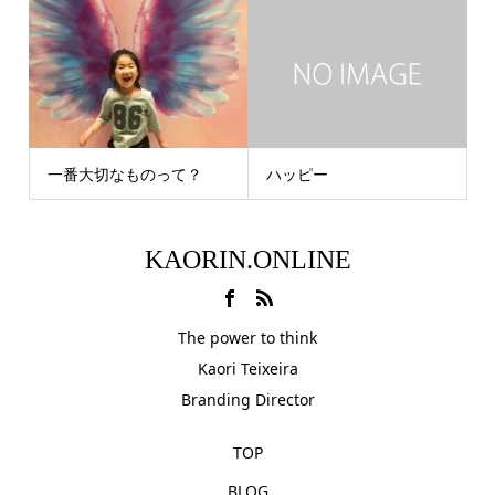
一番大切なものって？
ハッピー
KAORIN.ONLINE
The power to think
Kaori Teixeira
Branding Director
TOP
BLOG