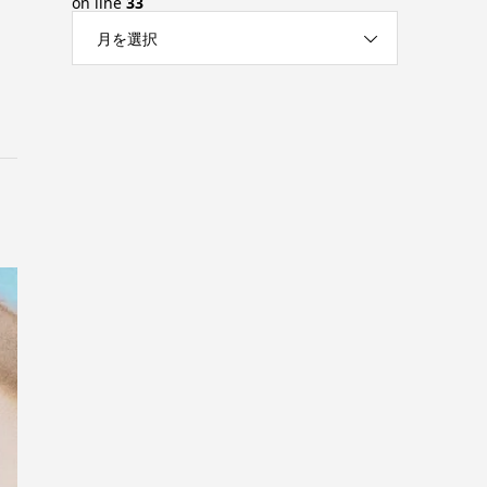
on line
33
月を選択