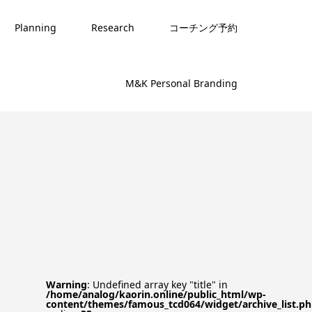
Planning
Research
コーチング予約
M&K Personal Branding
Warning
: Undefined array key "title" in
/home/analog/kaorin.online/public_html/wp-
content/themes/famous_tcd064/widget/archive_list.p