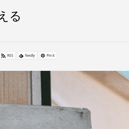
える
RSS
feedly
Pin it