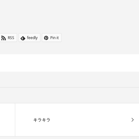
RSS
feedly
Pin it
キラキラ