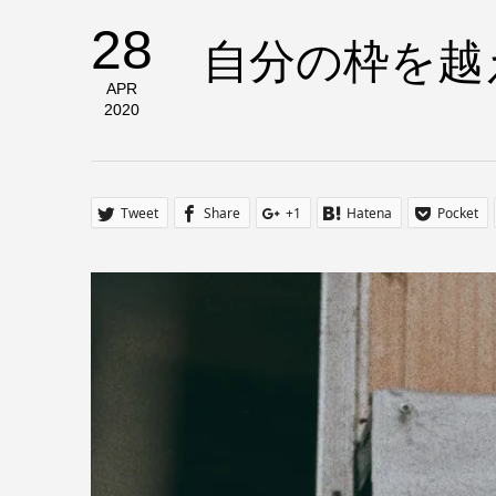
28
自分の枠を越
APR
2020
Tweet
Share
+1
Hatena
Pocket