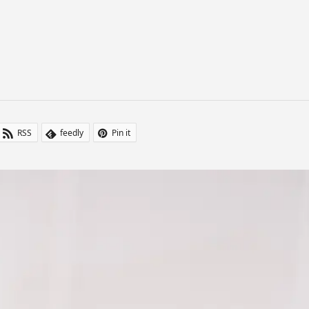
RSS
feedly
Pin it