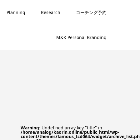
Planning
Research
コーチング予約
M&K Personal Branding
Warning
: Undefined array key "title" in
/home/analog/kaorin.online/public_html/wp-
content/themes/famous_tcd064/widget/archive_list.p