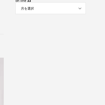
on line
33
月を選択