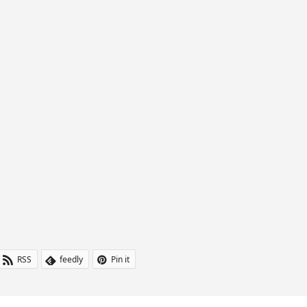
RSS
feedly
Pin it