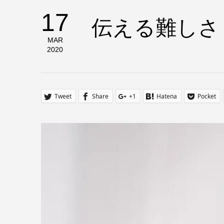
17
伝える難しさ
MAR
2020
Tweet
Share
+1
Hatena
Pocket