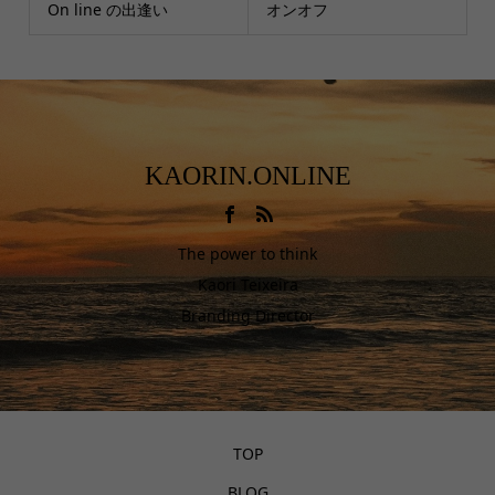
On line の出逢い
オンオフ
KAORIN.ONLINE
The power to think
Kaori Teixeira
Branding Director
TOP
BLOG