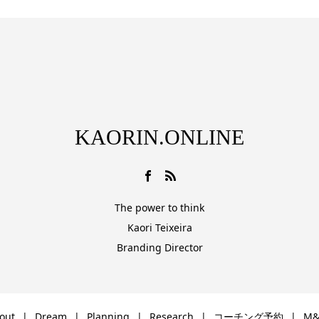
KAORIN.ONLINE
The power to think
Kaori Teixeira
Branding Director
out
Dream
Planning
Research
コーチング予約
M&