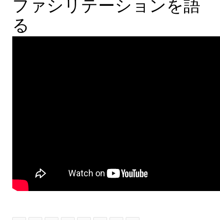
Kaori Teixeira
ファシリテーションを語
る