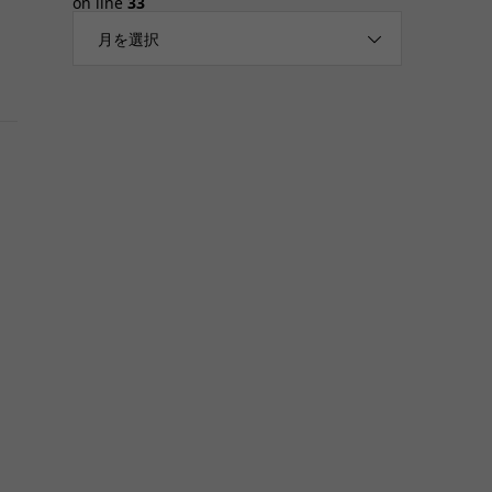
on line
33
月を選択