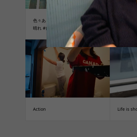
色々あるけど人生いつも自分次第 #
nico
晴れ #自分 #好きな事 #楽しい事
Action
Life is sh