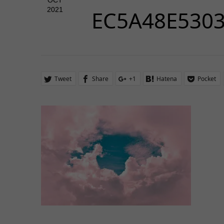
OCT
2021
EC5A48E530
Tweet
Share
+1
Hatena
Pocket