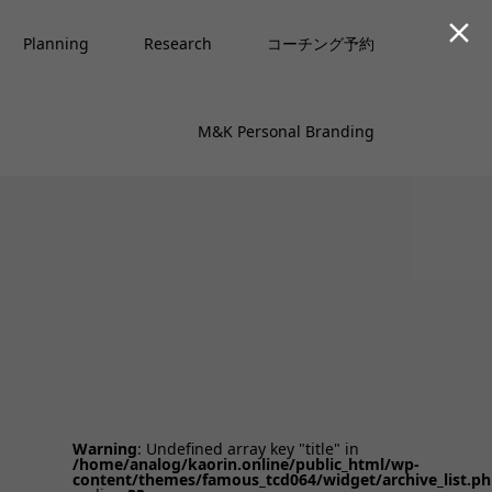

Planning
Research
コーチング予約
M&K Personal Branding
Warning
: Undefined array key "title" in
/home/analog/kaorin.online/public_html/wp-
content/themes/famous_tcd064/widget/archive_list.p