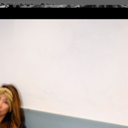
RSS
feedly
Pin it